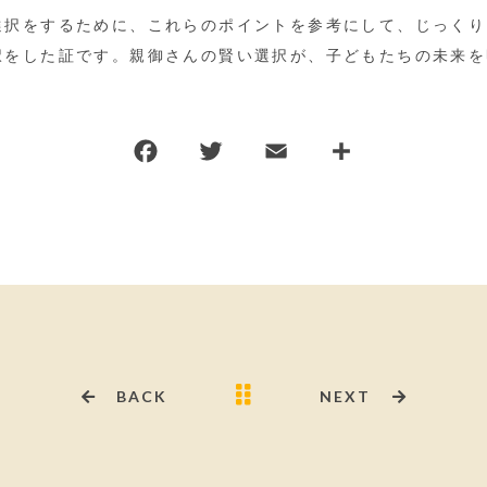
選択をするために、これらのポイントを参考にして、じっくり
択をした証です。親御さんの賢い選択が、子どもたちの未来を
F
T
E
共
a
w
m
有
c
it
ai
e
te
l
b
r
o
o
k
BACK
NEXT