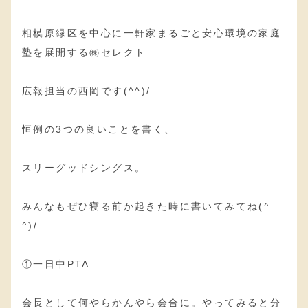
相模原緑区を中心に一軒家まるごと安心環境の家庭
塾を展開する㈱セレクト
広報担当の西岡です(^^)/
恒例の3つの良いことを書く、
スリーグッドシングス。
みんなもぜひ寝る前か起きた時に書いてみてね(^
^)/
①一日中PTA
会長として何やらかんやら会合に。やってみると分