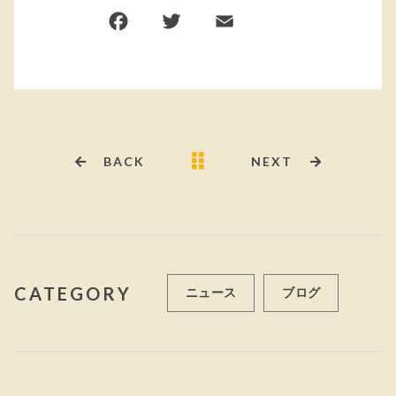
F
T
E
共
a
w
m
有
c
it
ai
e
te
l
b
r
o
BACK
NEXT
o
k
CATEGORY
ニュース
ブログ