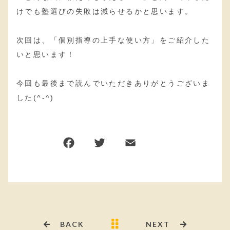
けでも塾選びの失敗は減らせるかと思います。
次回は、「個別指導の上手な使い方」をご紹介した
いと思います！
今回も最後まで読んでいただきありがとうございま
した(^-^)
F
T
E
共
a
w
m
有
c
it
ai
e
te
l
b
r
o
BACK
NEXT