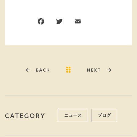
F
T
E
共
a
w
m
有
c
it
ai
e
te
l
b
r
o
BACK
NEXT
o
k
CATEGORY
ニュース
ブログ